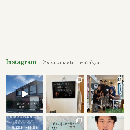
Instagram
@sleepmaster_watakyu