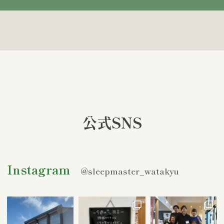
公式SNS
Instagram
@sleepmaster_watakyu