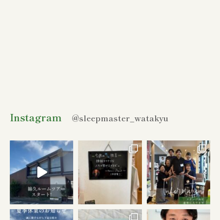
Instagram
@sleepmaster_watakyu