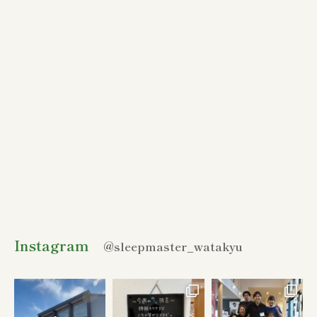
Instagram
@sleepmaster_watakyu