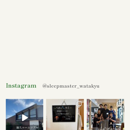
Instagram
@sleepmaster_watakyu