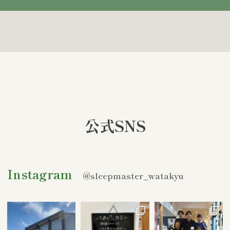
公式SNS
Instagram
@sleepmaster_watakyu