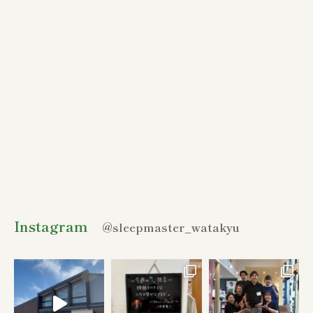
Instagram
@sleepmaster_watakyu