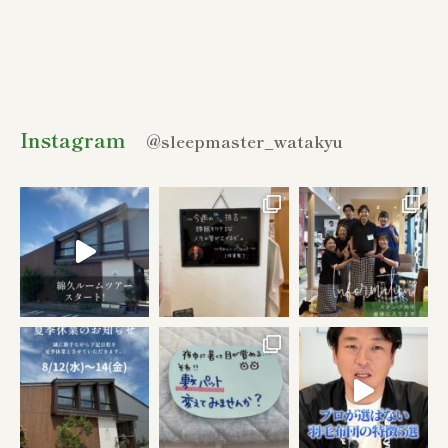
Instagram
@sleepmaster_watakyu