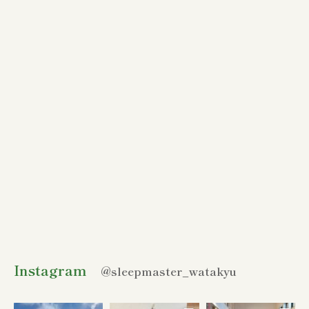
Instagram
@sleepmaster_watakyu