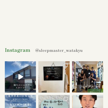
Instagram
@sleepmaster_watakyu