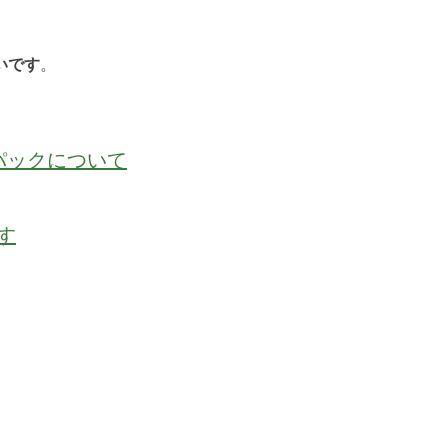
いです
。
パックについて
す