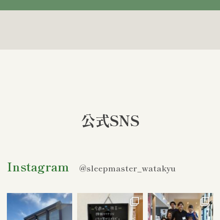
公式SNS
Instagram
@sleepmaster_watakyu