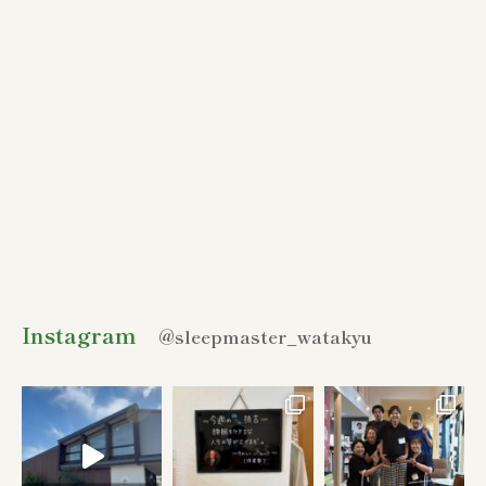
Instagram
@sleepmaster_watakyu