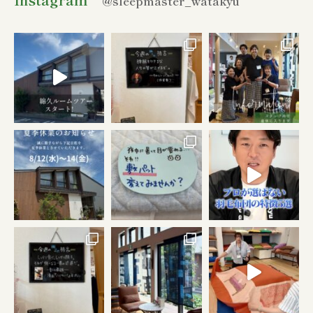
@sleepmaster_watakyu